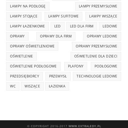
LAMPY NA PODŁOGĘ
LAMPY PRZEMYSŁOWE
LAMPY STOJĄCE
LAMPY SUFITOWE
LAMPY WISZĄCE
LAMPY ŁAZIENKOWE
LED
LED DLA FIRM
LEDOWE
OPRAWY
OPRAWY DLA FIRM
OPRAWY LEDOWE
OPRAWY OŚWIETLENIOWE
OPRAWY PRZEMYSŁOWE
OŚWIETLENIE
OŚWIETLENIE DLA DZIECI
OŚWIETLENIE PODŁOGOWE
PLAFONY
PODŁOGOWE
PRZEDSIĘBIORCY
PRZEMYSŁ
TECHNOLOGIE LEDOWE
WC
WISZĄCE
ŁAZIENKA
© COPYRIGHT 2016-2017
WWW.EXTRALEDY.PL