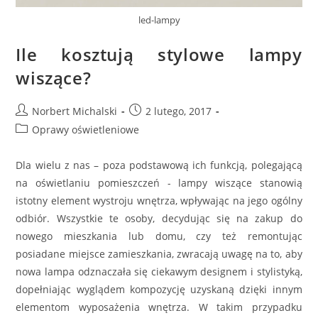
led-lampy
Ile kosztują stylowe lampy
wiszące?
Post
Post
Norbert Michalski
2 lutego, 2017
author:
published:
Post
Oprawy oświetleniowe
category:
Dla wielu z nas – poza podstawową ich funkcją, polegającą
na oświetlaniu pomieszczeń - lampy wiszące stanowią
istotny element wystroju wnętrza, wpływając na jego ogólny
odbiór. Wszystkie te osoby, decydując się na zakup do
nowego mieszkania lub domu, czy też remontując
posiadane miejsce zamieszkania, zwracają uwagę na to, aby
nowa lampa odznaczała się ciekawym designem i stylistyką,
dopełniając wyglądem kompozycję uzyskaną dzięki innym
elementom wyposażenia wnętrza. W takim przypadku