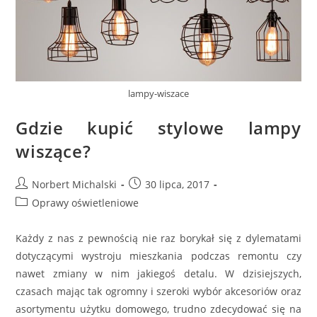
lampy-wiszace
Gdzie kupić stylowe lampy
wiszące?
Post
Post
Norbert Michalski
30 lipca, 2017
author:
published:
Post
Oprawy oświetleniowe
category:
Każdy z nas z pewnością nie raz borykał się z dylematami
dotyczącymi wystroju mieszkania podczas remontu czy
nawet zmiany w nim jakiegoś detalu. W dzisiejszych,
czasach mając tak ogromny i szeroki wybór akcesoriów oraz
asortymentu użytku domowego, trudno zdecydować się na